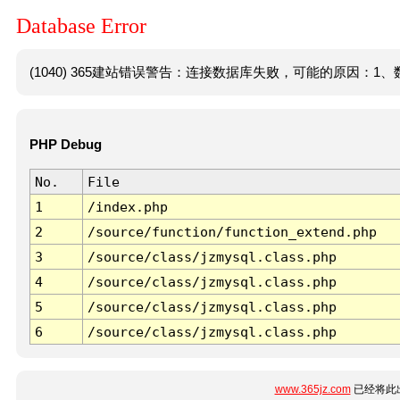
Database Error
(1040) 365建站错误警告：连接数据库失败，可能的原因：1、数
PHP Debug
No.
File
1
/index.php
2
/source/function/function_extend.php
3
/source/class/jzmysql.class.php
4
/source/class/jzmysql.class.php
5
/source/class/jzmysql.class.php
6
/source/class/jzmysql.class.php
www.365jz.com
已经将此