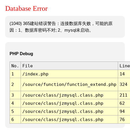
Database Error
(1040) 365建站错误警告：连接数据库失败，可能的原
因：1、数据库密码不对; 2、mysql未启动。
PHP Debug
No.
File
Line
1
/index.php
14
2
/source/function/function_extend.php
324
3
/source/class/jzmysql.class.php
211
4
/source/class/jzmysql.class.php
62
5
/source/class/jzmysql.class.php
94
6
/source/class/jzmysql.class.php
76