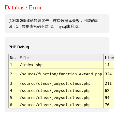
Database Error
(1040) 365建站错误警告：连接数据库失败，可能的原
因：1、数据库密码不对; 2、mysql未启动。
PHP Debug
No.
File
Line
1
/index.php
14
2
/source/function/function_extend.php
324
3
/source/class/jzmysql.class.php
211
4
/source/class/jzmysql.class.php
62
5
/source/class/jzmysql.class.php
94
6
/source/class/jzmysql.class.php
76