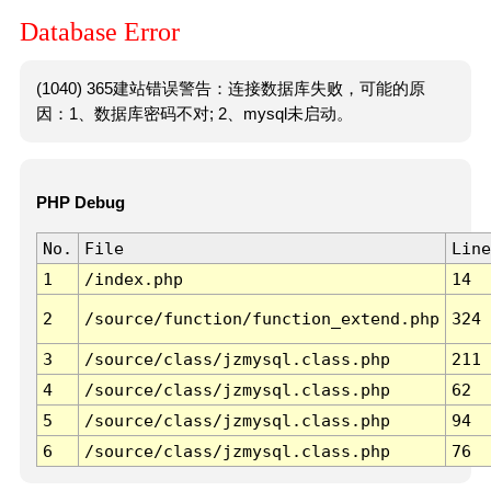
Database Error
(1040) 365建站错误警告：连接数据库失败，可能的原
因：1、数据库密码不对; 2、mysql未启动。
PHP Debug
No.
File
Line
1
/index.php
14
2
/source/function/function_extend.php
324
3
/source/class/jzmysql.class.php
211
4
/source/class/jzmysql.class.php
62
5
/source/class/jzmysql.class.php
94
6
/source/class/jzmysql.class.php
76