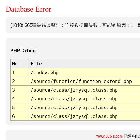
Database Error
(1040) 365建站错误警告：连接数据库失败，可能的原因：1、数
PHP Debug
No.
File
1
/index.php
2
/source/function/function_extend.php
3
/source/class/jzmysql.class.php
4
/source/class/jzmysql.class.php
5
/source/class/jzmysql.class.php
6
/source/class/jzmysql.class.php
www.365jz.com
已经将此