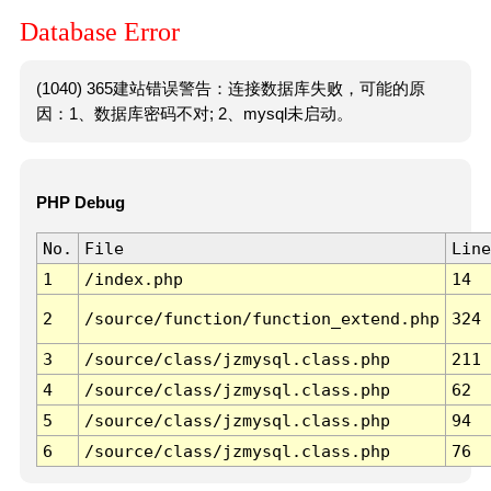
Database Error
(1040) 365建站错误警告：连接数据库失败，可能的原
因：1、数据库密码不对; 2、mysql未启动。
PHP Debug
No.
File
Line
1
/index.php
14
2
/source/function/function_extend.php
324
3
/source/class/jzmysql.class.php
211
4
/source/class/jzmysql.class.php
62
5
/source/class/jzmysql.class.php
94
6
/source/class/jzmysql.class.php
76