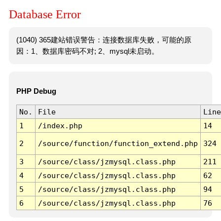
Database Error
(1040) 365建站错误警告：连接数据库失败，可能的原
因：1、数据库密码不对; 2、mysql未启动。
PHP Debug
No.
File
Line
1
/index.php
14
2
/source/function/function_extend.php
324
3
/source/class/jzmysql.class.php
211
4
/source/class/jzmysql.class.php
62
5
/source/class/jzmysql.class.php
94
6
/source/class/jzmysql.class.php
76