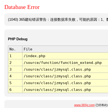
Database Error
(1040) 365建站错误警告：连接数据库失败，可能的原因：1、数
PHP Debug
No.
File
1
/index.php
2
/source/function/function_extend.php
3
/source/class/jzmysql.class.php
4
/source/class/jzmysql.class.php
5
/source/class/jzmysql.class.php
6
/source/class/jzmysql.class.php
www.365jz.com
已经将此