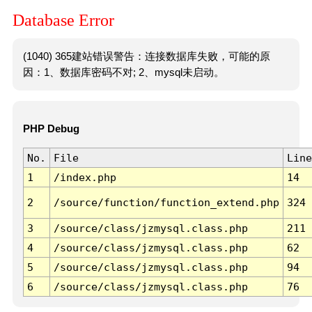
Database Error
(1040) 365建站错误警告：连接数据库失败，可能的原
因：1、数据库密码不对; 2、mysql未启动。
PHP Debug
No.
File
Line
1
/index.php
14
2
/source/function/function_extend.php
324
3
/source/class/jzmysql.class.php
211
4
/source/class/jzmysql.class.php
62
5
/source/class/jzmysql.class.php
94
6
/source/class/jzmysql.class.php
76