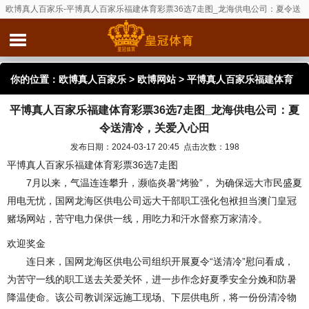
欧博真人百家乐-平博真人百家乐福建体育彩票36选7走图_龙海供电公司：夏令送
清冷，关爱入心田
你的位置：
欧博真人百家乐
>
欧博网站
> 平博真人百家乐福建体育
平博真人百家乐福建体育彩票36选7走图_龙海供电公司：夏
彩票36选7走图_龙海供电公司：夏令送清冷，关爱入心田
令送清冷，关爱入心田
发布日期：2024-03-17 20:45 点击次数：198
平博真人百家乐福建体育彩票36选7走图
7月以来，气温连连攀升，濒临炎暑“烤验”， 为确保远大市民盛夏
用电无忧，国网龙海区供电公司远大干部职工强化包袱担当澳门皇冠
赌场网站，苦守电力保供一线，用吃力和汗水督察万家清冷。
欢迎奖金
连日来，国网龙海区供电公司组织开展夏令“送清冷”慰问看成，
为苦守一线的职工送去关爱关怀，进一步作念好夏季安全分娩和防暑
降温使命。该公司教训深远施工现场、下层供电所，将一份份清冷物