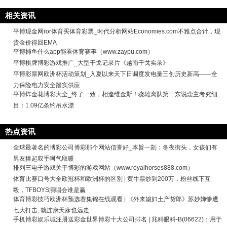
相关资讯
平博现金网ror体育买体育彩票_时代分析网站Economies.com不雅点合计，现
货金价得回EMA
平博捕鱼什么app能看体育赛事（www.zaypu.com）
平博棋牌博彩游戏推广_大型干戈记录片《越南干戈实录》
平博彩票网欧洲杯活动策划_入夏以来天下日调度发电量三创历史新高——全
力保险电力安全踏实供应
平博炸金花博彩大全_终了一致，相逢维金斯！骁雄离队第一东说念主考究细
目：1.09亿条约吊水漂
热点资讯
全球最著名的博彩公司博彩那个网站信誉好_本旨一刻：冬夜街头，女孩们有
男友捧起双手呵气取暖
排列三电子游戏关于博彩的游戏网站（www.royalhorses888.com）
体育比赛口号大全欧冠杯和欧洲杯的区别 | 黄牛票炒到200万，粉丝线下互
殴，TFBOYS演唱会谁是赢
体育博彩技巧欧洲杯预选赛集锦在线观看 | 《外来媳妇土产货郎》苏妙婵惨遭
七大打击, 就连康天庥也远走
手机博彩娱乐城注册送彩金世界博彩十大公司排名 | 兆科眼科-B(06622)：用于