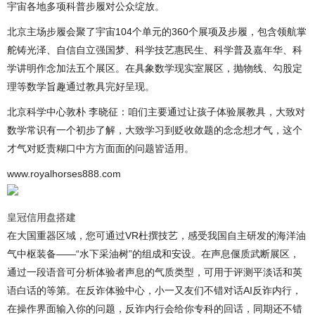
宇宙各地多项科普步履对公众绽放。
北京主场步履会聚了宇宙104个单元的360个展项及步履，包含领航掌
舵铸光泽、自信自立强国梦、科学技艺惠民生、科学普及嘉年华、科
学讲明作念加法五个展区。在具象数学现实室展区，抛物线、勾股定
理等数学旨趣通过教具完好呈现。
北京科学中心敦朴 李晓征：咱们主要通过让孩子体验展教具，大致对
数学常识有一个初步了解，大致学习到贬收敛题的念念想才气，这个
才气对贬责糊口中方方面面的问题皆适用。
www.royalhorses888.com
皇冠信用盘搭建
在大国重器区域，您可通过VR杜撰技艺，感受我国自主研发的海洋油
气中枢装备——“水下采油树”的组成和安设。在声息偃质武断展区，
通过一段语音可分析体验者声息的气质类型，可用于评测平淡话和英
语白话的等第。在反诈体验中心，小一又友们不错对话AI反诈内行，
在操作界面输入你的问题，反诈内行会给你专科的回话，同期还不错