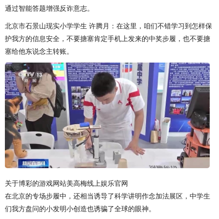
通过智能答题增强反诈意志。
北京市石景山现实小学学生 许腾月：在这里，咱们不错学习到怎样保
护我方的信息安全，不要搪塞肯定手机上发来的中奖步履，也不要搪
塞给他东说念主转账。
关于博彩的游戏网站美高梅线上娱乐官网
在北京的专场步履中，还相当诱导了科学讲明作念加法展区，中学生
们我方盘问的小发明小创造也诱骗了全球的眼神。