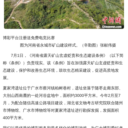
博彩平台注册送免费电竞比赛
图为河南省永城市矿山建设样式。（辛勤图）张献伟摄
7月1日，《河南省露天矿山玄虚贬责和生态建设条例》（以下简
称《条例》）负责现实。该《条例》旨在加强露天矿山玄虚贬责和生
态建设，保护和改善生态环境，鼓吹生态精采建设，促进高质地发
展。
夏家湾遗址位于广水市蔡河镇柏树巷村，遗址坐落于随枣走廊东部、
大别山西南麓的一处河谷盆地中，面积约3000平方米。今年2月至7
月，为配合随信高速公路项目建设，湖北省文物考古研究院联合随州
市博物馆、广水市博物馆等对夏家湾遗址进行勘探发掘，发掘面积
400平方米。
我们以最优质的博彩服务和最多样化的博彩游戏，为广大博彩爱好者