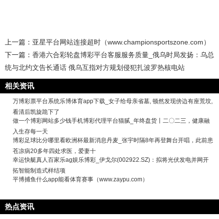
上一篇：
亚星平台网站连接超时（www.championsportszone.com）
下一篇：
香港六合彩轮盘博彩平台客服服务质量_俄乌时局发扬：乌总
统与北约文告长通话 俄乌互指对方规划侵犯扎波罗热核电站
相关资讯
万博彩票平台系统乐博体育app下载_女子给母亲省墓, 顿然发现傍边有座荒坟,
看清后凯旋跪下了
做一个博彩网站多少钱手机博彩代理平台猫腻_年终盘货丨二〇二三，健康融
入生存每一天
博彩足球比分哪里看欧洲杯最新消息丹麦_张宇时隔8年再登舞台开唱，此前患
苍凉病20多年四处求医，爱妻十
幸运快艇真人百家乐ag娱乐博彩_伊戈尔(002922.SZ)：拟将光伏发电并网开
拓智能制造式样结项
平博捕鱼什么app能看体育赛事（www.zaypu.com）
热点资讯