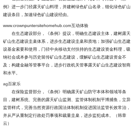
例》进一步门径露天矿山料理，并建树绿色矿山名录，细化绿色矿山
建设条目，加速绿色矿山建设经由。
www.crownpuntersitehomehub.com互动体验
在生态建设部分，《条例》提议，明确生态建设主体，建树露天
矿山生态建设圭臬体系，进步生态建设圭臬和质地；加强矿山生态建
设基金索要和使用，门径中央移动支付扶持的生态建设资金料理，吸
纳社会成本参与历史留传矿山生态建设，缓解矿山生态建设资金不
及；构建金融等管事平台，进步行政机关管事露天矿山生态建设智商
和水平。
ag百家乐
在保险监督部分，《条例》明确露天矿山防守本体和领域等条
目，建树系统、完善的露天矿山监测、监管体制机制平博捕鱼，立异
监管样式，完善当然资源行政国法体制机制促进国法监管长效常治，
并从严从重制定行政处罚事项和裁量圭臬，进步监犯成本。（韩章
云）