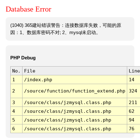
Database Error
(1040) 365建站错误警告：连接数据库失败，可能的原
因：1、数据库密码不对; 2、mysql未启动。
PHP Debug
No.
File
Line
1
/index.php
14
2
/source/function/function_extend.php
324
3
/source/class/jzmysql.class.php
211
4
/source/class/jzmysql.class.php
62
5
/source/class/jzmysql.class.php
94
6
/source/class/jzmysql.class.php
76