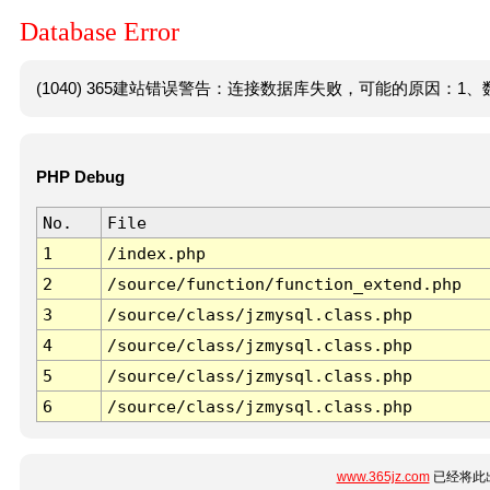
Database Error
(1040) 365建站错误警告：连接数据库失败，可能的原因：1、数
PHP Debug
No.
File
1
/index.php
2
/source/function/function_extend.php
3
/source/class/jzmysql.class.php
4
/source/class/jzmysql.class.php
5
/source/class/jzmysql.class.php
6
/source/class/jzmysql.class.php
www.365jz.com
已经将此