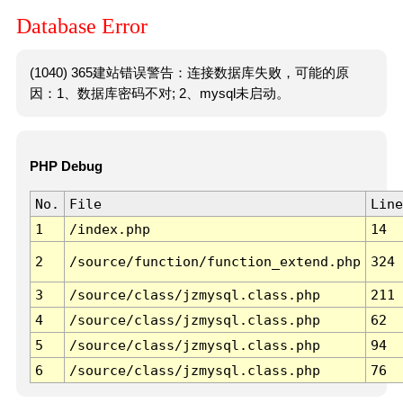
Database Error
(1040) 365建站错误警告：连接数据库失败，可能的原
因：1、数据库密码不对; 2、mysql未启动。
PHP Debug
No.
File
Line
1
/index.php
14
2
/source/function/function_extend.php
324
3
/source/class/jzmysql.class.php
211
4
/source/class/jzmysql.class.php
62
5
/source/class/jzmysql.class.php
94
6
/source/class/jzmysql.class.php
76