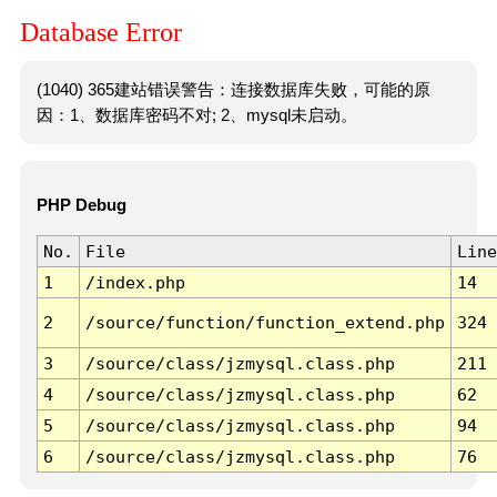
Database Error
(1040) 365建站错误警告：连接数据库失败，可能的原
因：1、数据库密码不对; 2、mysql未启动。
PHP Debug
No.
File
Line
1
/index.php
14
2
/source/function/function_extend.php
324
3
/source/class/jzmysql.class.php
211
4
/source/class/jzmysql.class.php
62
5
/source/class/jzmysql.class.php
94
6
/source/class/jzmysql.class.php
76