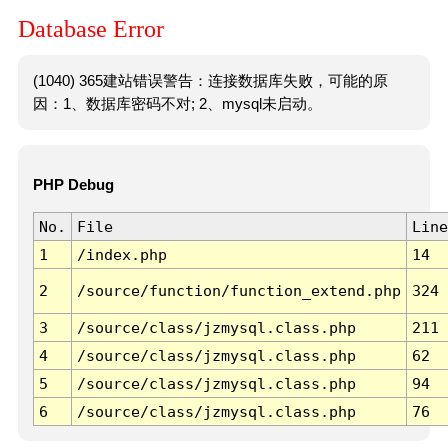
Database Error
(1040) 365建站错误警告：连接数据库失败，可能的原
因：1、数据库密码不对; 2、mysql未启动。
PHP Debug
No.
File
Line
1
/index.php
14
2
/source/function/function_extend.php
324
3
/source/class/jzmysql.class.php
211
4
/source/class/jzmysql.class.php
62
5
/source/class/jzmysql.class.php
94
6
/source/class/jzmysql.class.php
76