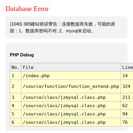
Database Error
(1040) 365建站错误警告：连接数据库失败，可能的原
因：1、数据库密码不对; 2、mysql未启动。
PHP Debug
No.
File
Line
1
/index.php
14
2
/source/function/function_extend.php
324
3
/source/class/jzmysql.class.php
211
4
/source/class/jzmysql.class.php
62
5
/source/class/jzmysql.class.php
94
6
/source/class/jzmysql.class.php
76