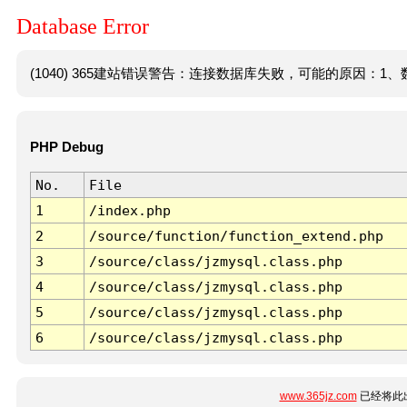
Database Error
(1040) 365建站错误警告：连接数据库失败，可能的原因：1、数
PHP Debug
No.
File
1
/index.php
2
/source/function/function_extend.php
3
/source/class/jzmysql.class.php
4
/source/class/jzmysql.class.php
5
/source/class/jzmysql.class.php
6
/source/class/jzmysql.class.php
www.365jz.com
已经将此