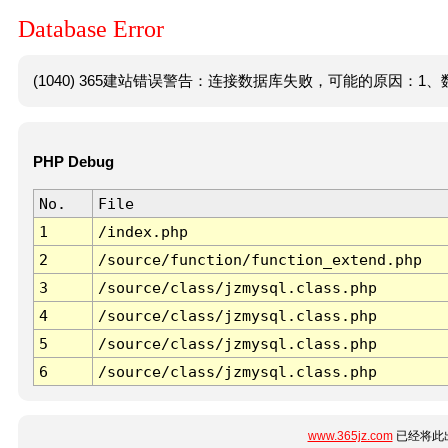
Database Error
(1040) 365建站错误警告：连接数据库失败，可能的原因：1、数
PHP Debug
No.
File
1
/index.php
2
/source/function/function_extend.php
3
/source/class/jzmysql.class.php
4
/source/class/jzmysql.class.php
5
/source/class/jzmysql.class.php
6
/source/class/jzmysql.class.php
www.365jz.com
已经将此