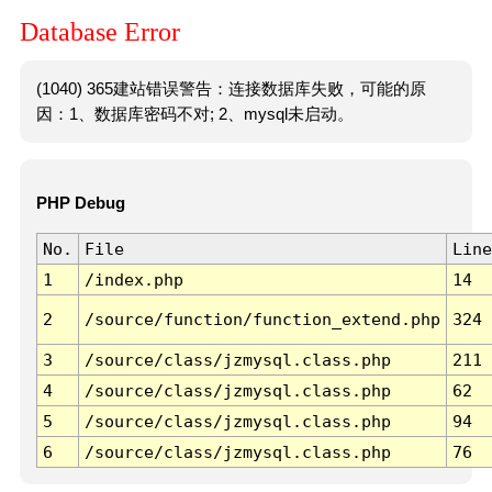
Database Error
(1040) 365建站错误警告：连接数据库失败，可能的原
因：1、数据库密码不对; 2、mysql未启动。
PHP Debug
No.
File
Line
1
/index.php
14
2
/source/function/function_extend.php
324
3
/source/class/jzmysql.class.php
211
4
/source/class/jzmysql.class.php
62
5
/source/class/jzmysql.class.php
94
6
/source/class/jzmysql.class.php
76