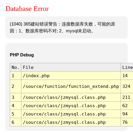
Database Error
(1040) 365建站错误警告：连接数据库失败，可能的原
因：1、数据库密码不对; 2、mysql未启动。
PHP Debug
No.
File
Line
1
/index.php
14
2
/source/function/function_extend.php
324
3
/source/class/jzmysql.class.php
211
4
/source/class/jzmysql.class.php
62
5
/source/class/jzmysql.class.php
94
6
/source/class/jzmysql.class.php
76