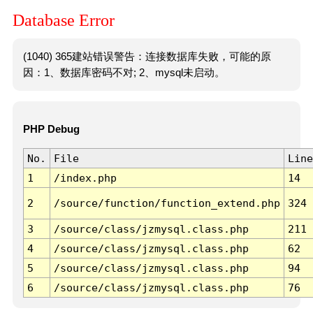
Database Error
(1040) 365建站错误警告：连接数据库失败，可能的原
因：1、数据库密码不对; 2、mysql未启动。
PHP Debug
No.
File
Line
1
/index.php
14
2
/source/function/function_extend.php
324
3
/source/class/jzmysql.class.php
211
4
/source/class/jzmysql.class.php
62
5
/source/class/jzmysql.class.php
94
6
/source/class/jzmysql.class.php
76