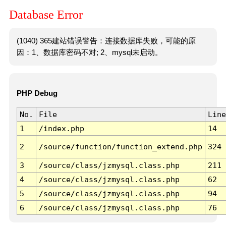
Database Error
(1040) 365建站错误警告：连接数据库失败，可能的原
因：1、数据库密码不对; 2、mysql未启动。
PHP Debug
No.
File
Line
1
/index.php
14
2
/source/function/function_extend.php
324
3
/source/class/jzmysql.class.php
211
4
/source/class/jzmysql.class.php
62
5
/source/class/jzmysql.class.php
94
6
/source/class/jzmysql.class.php
76