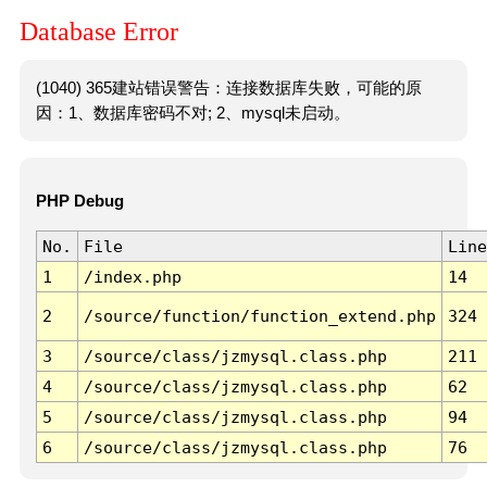
Database Error
(1040) 365建站错误警告：连接数据库失败，可能的原
因：1、数据库密码不对; 2、mysql未启动。
PHP Debug
No.
File
Line
1
/index.php
14
2
/source/function/function_extend.php
324
3
/source/class/jzmysql.class.php
211
4
/source/class/jzmysql.class.php
62
5
/source/class/jzmysql.class.php
94
6
/source/class/jzmysql.class.php
76