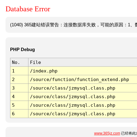
Database Error
(1040) 365建站错误警告：连接数据库失败，可能的原因：1、数
PHP Debug
No.
File
1
/index.php
2
/source/function/function_extend.php
3
/source/class/jzmysql.class.php
4
/source/class/jzmysql.class.php
5
/source/class/jzmysql.class.php
6
/source/class/jzmysql.class.php
www.365jz.com
已经将此