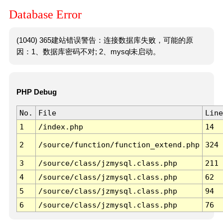
Database Error
(1040) 365建站错误警告：连接数据库失败，可能的原
因：1、数据库密码不对; 2、mysql未启动。
PHP Debug
No.
File
Line
1
/index.php
14
2
/source/function/function_extend.php
324
3
/source/class/jzmysql.class.php
211
4
/source/class/jzmysql.class.php
62
5
/source/class/jzmysql.class.php
94
6
/source/class/jzmysql.class.php
76