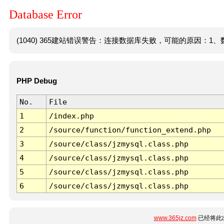
Database Error
(1040) 365建站错误警告：连接数据库失败，可能的原因：1、数
PHP Debug
No.
File
1
/index.php
2
/source/function/function_extend.php
3
/source/class/jzmysql.class.php
4
/source/class/jzmysql.class.php
5
/source/class/jzmysql.class.php
6
/source/class/jzmysql.class.php
www.365jz.com
已经将此