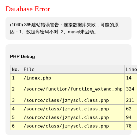
Database Error
(1040) 365建站错误警告：连接数据库失败，可能的原
因：1、数据库密码不对; 2、mysql未启动。
PHP Debug
No.
File
Line
1
/index.php
14
2
/source/function/function_extend.php
324
3
/source/class/jzmysql.class.php
211
4
/source/class/jzmysql.class.php
62
5
/source/class/jzmysql.class.php
94
6
/source/class/jzmysql.class.php
76