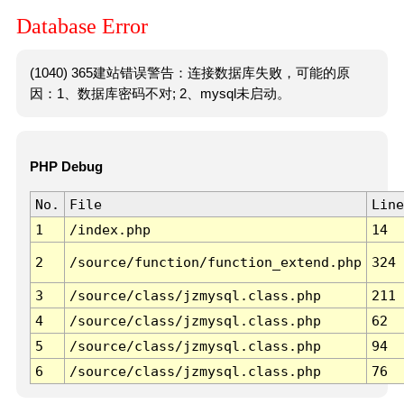
Database Error
(1040) 365建站错误警告：连接数据库失败，可能的原
因：1、数据库密码不对; 2、mysql未启动。
PHP Debug
No.
File
Line
1
/index.php
14
2
/source/function/function_extend.php
324
3
/source/class/jzmysql.class.php
211
4
/source/class/jzmysql.class.php
62
5
/source/class/jzmysql.class.php
94
6
/source/class/jzmysql.class.php
76