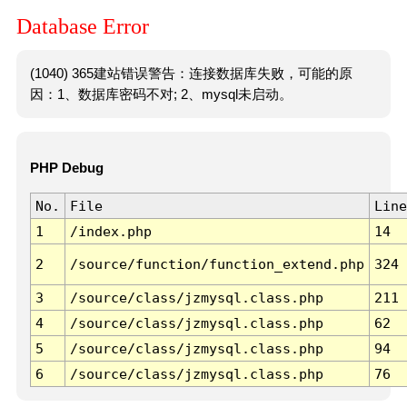
Database Error
(1040) 365建站错误警告：连接数据库失败，可能的原
因：1、数据库密码不对; 2、mysql未启动。
PHP Debug
No.
File
Line
1
/index.php
14
2
/source/function/function_extend.php
324
3
/source/class/jzmysql.class.php
211
4
/source/class/jzmysql.class.php
62
5
/source/class/jzmysql.class.php
94
6
/source/class/jzmysql.class.php
76