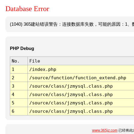
Database Error
(1040) 365建站错误警告：连接数据库失败，可能的原因：1、数
PHP Debug
No.
File
1
/index.php
2
/source/function/function_extend.php
3
/source/class/jzmysql.class.php
4
/source/class/jzmysql.class.php
5
/source/class/jzmysql.class.php
6
/source/class/jzmysql.class.php
www.365jz.com
已经将此