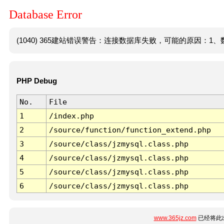
Database Error
(1040) 365建站错误警告：连接数据库失败，可能的原因：1、数
PHP Debug
No.
File
1
/index.php
2
/source/function/function_extend.php
3
/source/class/jzmysql.class.php
4
/source/class/jzmysql.class.php
5
/source/class/jzmysql.class.php
6
/source/class/jzmysql.class.php
www.365jz.com
已经将此