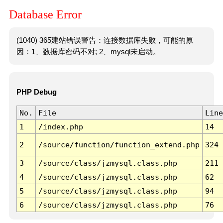
Database Error
(1040) 365建站错误警告：连接数据库失败，可能的原
因：1、数据库密码不对; 2、mysql未启动。
PHP Debug
No.
File
Line
1
/index.php
14
2
/source/function/function_extend.php
324
3
/source/class/jzmysql.class.php
211
4
/source/class/jzmysql.class.php
62
5
/source/class/jzmysql.class.php
94
6
/source/class/jzmysql.class.php
76