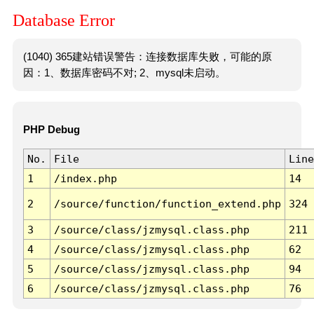
Database Error
(1040) 365建站错误警告：连接数据库失败，可能的原
因：1、数据库密码不对; 2、mysql未启动。
PHP Debug
No.
File
Line
1
/index.php
14
2
/source/function/function_extend.php
324
3
/source/class/jzmysql.class.php
211
4
/source/class/jzmysql.class.php
62
5
/source/class/jzmysql.class.php
94
6
/source/class/jzmysql.class.php
76