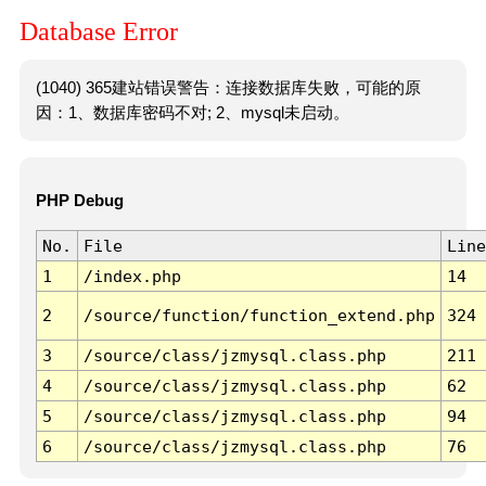
Database Error
(1040) 365建站错误警告：连接数据库失败，可能的原
因：1、数据库密码不对; 2、mysql未启动。
PHP Debug
No.
File
Line
1
/index.php
14
2
/source/function/function_extend.php
324
3
/source/class/jzmysql.class.php
211
4
/source/class/jzmysql.class.php
62
5
/source/class/jzmysql.class.php
94
6
/source/class/jzmysql.class.php
76