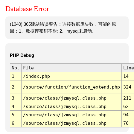
Database Error
(1040) 365建站错误警告：连接数据库失败，可能的原
因：1、数据库密码不对; 2、mysql未启动。
PHP Debug
No.
File
Line
1
/index.php
14
2
/source/function/function_extend.php
324
3
/source/class/jzmysql.class.php
211
4
/source/class/jzmysql.class.php
62
5
/source/class/jzmysql.class.php
94
6
/source/class/jzmysql.class.php
76