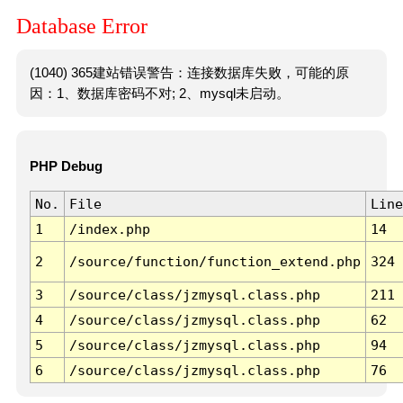
Database Error
(1040) 365建站错误警告：连接数据库失败，可能的原
因：1、数据库密码不对; 2、mysql未启动。
PHP Debug
No.
File
Line
1
/index.php
14
2
/source/function/function_extend.php
324
3
/source/class/jzmysql.class.php
211
4
/source/class/jzmysql.class.php
62
5
/source/class/jzmysql.class.php
94
6
/source/class/jzmysql.class.php
76