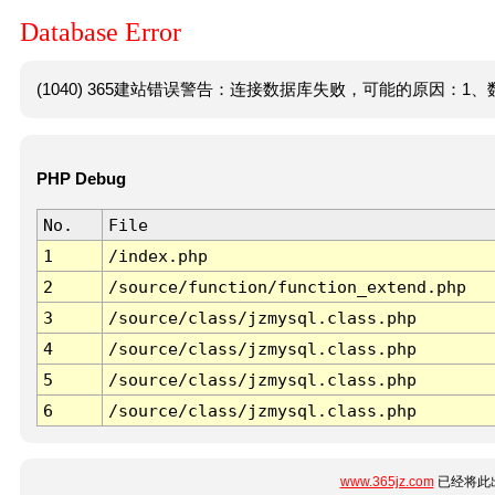
Database Error
(1040) 365建站错误警告：连接数据库失败，可能的原因：1、数
PHP Debug
No.
File
1
/index.php
2
/source/function/function_extend.php
3
/source/class/jzmysql.class.php
4
/source/class/jzmysql.class.php
5
/source/class/jzmysql.class.php
6
/source/class/jzmysql.class.php
www.365jz.com
已经将此