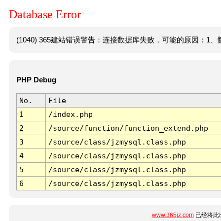
Database Error
(1040) 365建站错误警告：连接数据库失败，可能的原因：1、数
PHP Debug
No.
File
1
/index.php
2
/source/function/function_extend.php
3
/source/class/jzmysql.class.php
4
/source/class/jzmysql.class.php
5
/source/class/jzmysql.class.php
6
/source/class/jzmysql.class.php
www.365jz.com
已经将此