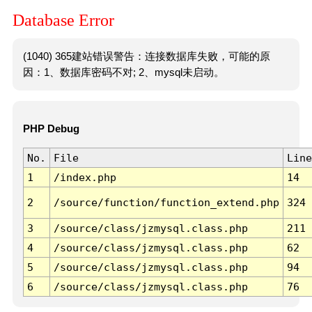
Database Error
(1040) 365建站错误警告：连接数据库失败，可能的原
因：1、数据库密码不对; 2、mysql未启动。
PHP Debug
No.
File
Line
1
/index.php
14
2
/source/function/function_extend.php
324
3
/source/class/jzmysql.class.php
211
4
/source/class/jzmysql.class.php
62
5
/source/class/jzmysql.class.php
94
6
/source/class/jzmysql.class.php
76