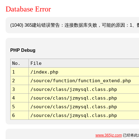
Database Error
(1040) 365建站错误警告：连接数据库失败，可能的原因：1、数
PHP Debug
No.
File
1
/index.php
2
/source/function/function_extend.php
3
/source/class/jzmysql.class.php
4
/source/class/jzmysql.class.php
5
/source/class/jzmysql.class.php
6
/source/class/jzmysql.class.php
www.365jz.com
已经将此