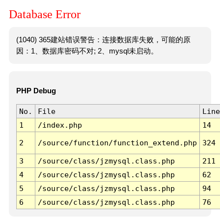
Database Error
(1040) 365建站错误警告：连接数据库失败，可能的原
因：1、数据库密码不对; 2、mysql未启动。
PHP Debug
No.
File
Line
1
/index.php
14
2
/source/function/function_extend.php
324
3
/source/class/jzmysql.class.php
211
4
/source/class/jzmysql.class.php
62
5
/source/class/jzmysql.class.php
94
6
/source/class/jzmysql.class.php
76