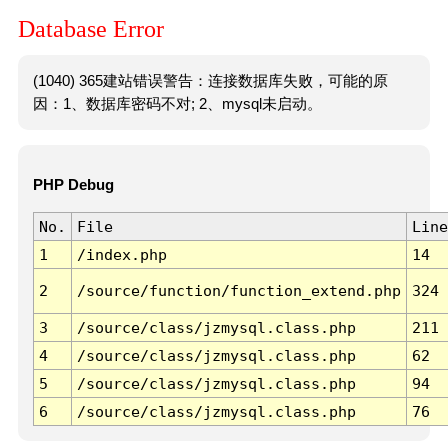
Database Error
(1040) 365建站错误警告：连接数据库失败，可能的原
因：1、数据库密码不对; 2、mysql未启动。
PHP Debug
No.
File
Line
1
/index.php
14
2
/source/function/function_extend.php
324
3
/source/class/jzmysql.class.php
211
4
/source/class/jzmysql.class.php
62
5
/source/class/jzmysql.class.php
94
6
/source/class/jzmysql.class.php
76