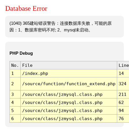
Database Error
(1040) 365建站错误警告：连接数据库失败，可能的原
因：1、数据库密码不对; 2、mysql未启动。
PHP Debug
No.
File
Line
1
/index.php
14
2
/source/function/function_extend.php
324
3
/source/class/jzmysql.class.php
211
4
/source/class/jzmysql.class.php
62
5
/source/class/jzmysql.class.php
94
6
/source/class/jzmysql.class.php
76